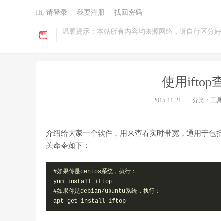
Hi, 请登录
我要注册
找回密码
温馨提示：本站所有内容均来源网络，请自行区分好
使用ift
2015-11-21
分类：
工
介绍给大家一个软件，用来查看实时带宽，通用于包括
关命令如下：
#如果你是centos系统，执行：

yum install iftop

#如果你是debian/ubuntu系统，执行：

apt-get install iftop