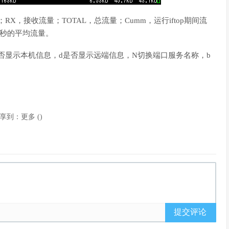
，接收流量；TOTAL，总流量；Cumm，运行iftop期间流
40秒的平均流量。
是否显示本机信息，d是否显示远端信息，N切换端口服务名称，b
享到：
更多
(
)
提交评论