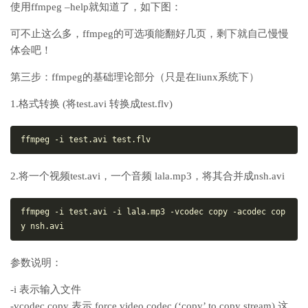
使用ffmpeg –help就知道了，如下图：
可不止这么多，ffmpeg的可选项能翻好几页，剩下就自己慢慢
体会吧！
第三步：ffmpeg的基础理论部分（只是在liunx系统下）
1.格式转换 (将test.avi 转换成test.flv)
ffmpeg
-i
test
.avi
test
.flv
2.将一个视频test.avi，一个音频 lala.mp3，将其合并成nsh.avi
ffmpeg
-i
test
.avi
-i
lala
.mp3
-vcodec
copy
-acodec
cop
y
nsh
.avi
参数说明：
-i 表示输入文件
-vcodec copy 表示 force video codec (‘copy’ to copy stream) 这