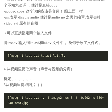
个不知怎么译 ，估计是直接copy
-acodec copy 这个说的应该是音频了 跟上面一样
-an:表示 disable audio 估计是audio no 之类的缩写,表示去掉
video.avi 原有的音频
3.可以直接指定两个输入文件
将test.avi输入到ka.avi和lai.avi文件中 。类似于改了文件名。
ffmpeg
-i
test
.avi
ka
.avi
lai
.flv
4.从视频里提取声音（声音与视频的分离）
待定、、、、、、
5从视频里提取图片（ ）
ffmpeg
-i
test
.avi
-y
-f
image2
-ss
 8 
-t
  0
.002
-s
 350*
240 
test
.jpg