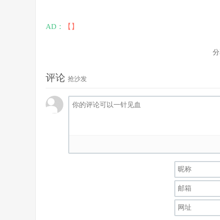
AD：
【】
分
评论
抢沙发