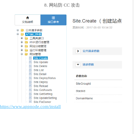
网站防 CC 攻击
https://www.appnode.com/install