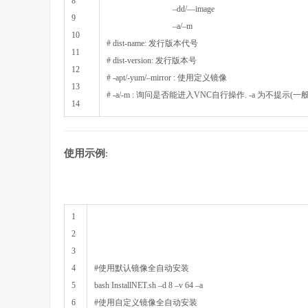
8
–
dd
/
—
image
9
–
a
/
–
m
10
# dist-name: 发行版本代号
11
# dist-version: 发行版本号
12
# -apt/-yum/–mirror : 使用定义镜像
13
# -a/-m : 询问是否能进入VNC自行操作. -a 为不提示(
14
使用示例
:
1
2
3
4
#使用默认镜像全自动安装
5
bash
InstallNET
.
sh
–
d
8
–
v
64
–
a
6
#使用自定义镜像全自动安装