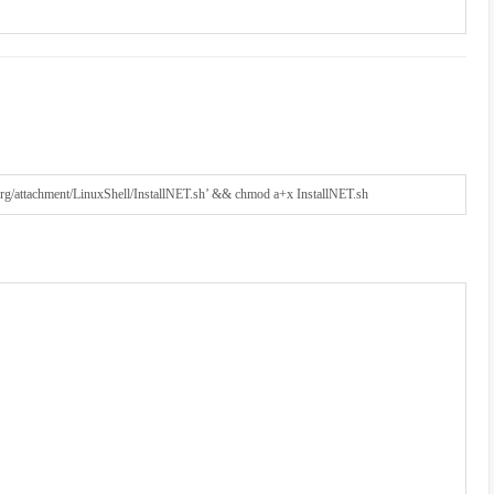
org/attachment/LinuxShell/InstallNET.sh’
&&
chmod
a
+
x
InstallNET
.
sh