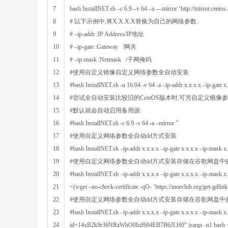
7
bash
InstallNET
.
sh
–
c
6.9
–
v
64
–
a
—
mirror
‘http://mirror.centos
8
# 以下示例中,将X.X.X.X替换为自己的网络参数.
9
# –ip-addr :IP Address/IP地址
10
# –ip-gate :Gateway /网关
11
# –ip-mask :Netmask /子网掩码
12
#使用自定义镜像自定义网络参数全自动安装
13
#bash InstallNET.sh -u 16.04 -v 64 -a –ip-addr x.x.x.x –ip-gate x
14
#尝试全自动安装比较旧的CentOS版本时,可另自定义镜像参
15
#默认就会自动启用备用源
16
#bash InstallNET.sh -c 6.9 -v 64 -a –mirror ”
17
#使用自定义网络参数全自动dd方式安装
18
#bash InstallNET.sh –ip-addr x.x.x.x –ip-gate x.x.x.x –ip-mask x
19
#使用自定义网络参数全自动dd方式安装存储在谷歌网盘中的
20
#bash InstallNET.sh –ip-addr x.x.x.x –ip-gate x.x.x.x –ip-ma
21
<(wget –no-check-certificate -qO- ‘https://moeclub.org/get-gdlink
22
#使用自定义网络参数全自动dd方式安装存储在谷歌网盘中
23
#bash InstallNET.sh –ip-addr x.x.x.x –ip-gate x.x.x.x –ip-mask x
24
id=14xB2k9r36NRzWhO0lzjf604EB7B6JLH0″ |xargs -n1 bash <(wget