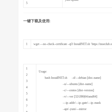
5
一键下载及使用
:
1
wget
—
no
–
check
–
certificate
–
qO
InstallNET
.
sh
‘https://moeclub.
1
Usage
:
2
bash
InstallNET
.
sh
–
d
/
—
debian
[
dist
–
name
]
3
–
u
/
—
ubuntu
[
dist
–
name
]
4
–
c
/
—
centos
[
dist
–
version
]
5
–
v
/
—
ver
[
32
/
i386
|
64
/
amd64
]
6
—
ip
–
addr
/
—
ip
–
gate
/
—
ip
–
mask
7
–
apt
/
–
yum
/
—
mirror