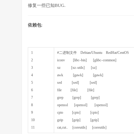
修复一些已知BUG.
依赖包
:
1
#二进制文件 Debian/Ubuntu RedHat/CentOS
2
iconv
[
libc
–
bin
]
[
glibc
–
common
]
3
xz
[
xz
–
utils
]
[
xz
]
4
awk
[
gawk
]
[
gawk
]
5
sed
[
sed
]
[
sed
]
6
file
[
file
]
[
file
]
7
grep
[
grep
]
[
grep
]
8
openssl
[
openssl
]
[
openssl
]
9
cpio
[
cpio
]
[
cpio
]
10
gzip
[
gzip
]
[
gzip
]
11
cat
,
cut
.
.
[
coreutils
]
[
coreutils
]