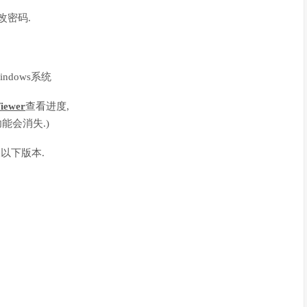
改密码.
ndows系统
iewer
查看进度,
能会消失.)
以下版本.