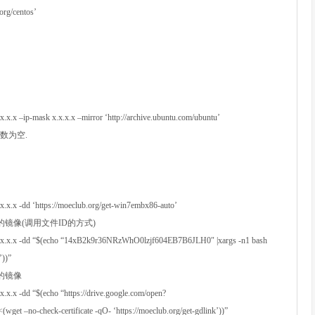
.org/centos’
.x.x.x –ip-mask x.x.x.x –mirror ‘http://archive.ubuntu.com/ubuntu’
数为空.
.x.x.x -dd ‘https://moeclub.org/get-win7embx86-auto’
镜像(调用文件ID的方式)
sk x.x.x.x -dd “$(echo “14xB2k9r36NRzWhO0lzjf604EB7B6JLH0″ |xargs -n1 bash
’))”
的镜像
.x.x.x -dd “$(echo “https://drive.google.com/open?
 –no-check-certificate -qO- ‘https://moeclub.org/get-gdlink’))”