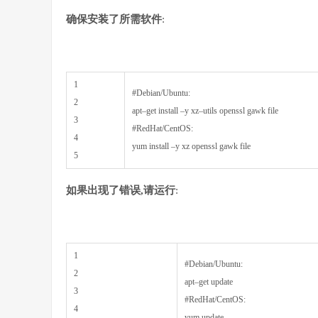
确保安装了所需软件
:
1
#Debian/Ubuntu:
2
apt
–
get
install
–
y
xz
–
utils
openssl
gawk
file
3
#RedHat/CentOS:
4
yum
install
–
y
xz
openssl
gawk
file
5
如果出现了错误,请运行
:
1
#Debian/Ubuntu:
2
apt
–
get
update
3
#RedHat/CentOS:
4
yum
update