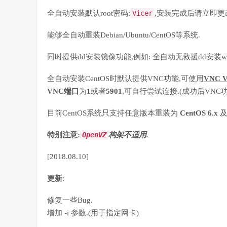
全自动安装默认root密码:
Vicer
,安装完成后请立即更
能够全自动重装Debian/Ubuntu/CentOS等系统.
同时提供dd安装镜像功能,例如: 全自动无救援dd安装wi
全自动安装CentOS时默认提供VNC功能,可使用
VNC V
VNC端口
为
1
或者
5901
,可自行尝试连接.(成功后VNC功
目前CentOS系统只支持任意版本重装为
CentOS 6.x
及
特别注意:
OpenVZ
构架不适用.
[2018.08.10]
更新
:
修复一些Bug.
增加 -i 参数.(用于指定网卡)