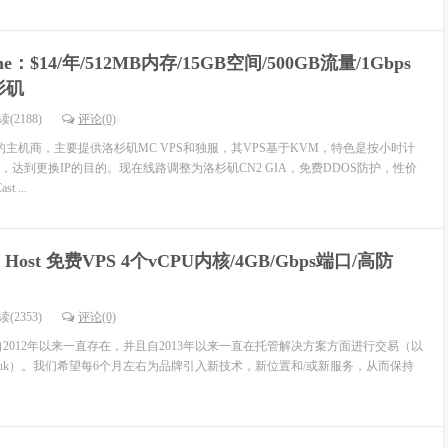
one：$14/年/512MB内存/15GB空间/500GB流量/1Gbps
杉矶
(2188)
评论(0)
较活跃的主机商，主要提供洛杉矶MC VPS和独服，其VPS基于KVM，特色是按小时计
达到更换IP的目的。现在线路调整为洛杉矶CN2 GIA，免费DDOS防护，性价
 ...
ion Host 免费VPS 4个vCPU内核/4GB/Gbps端口/高防
(2353)
评论(0)
st 是一家自2012年以来一直存在，并且自2013年以来一直在托管解决方案方面进行交易（以
host.co.uk）。我们希望每6个月左右为品牌引入新技术，新位置和/或新服务，从而保持