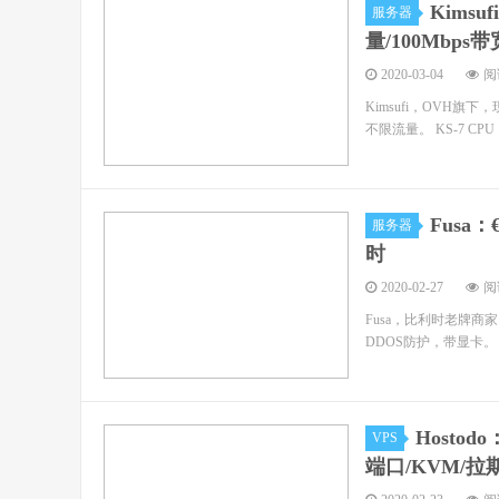
Kimsu
服务器
量/100Mbps
2020-03-04
阅读
Kimsufi，OVH旗
不限流量。 KS-7 CPU：In
Fusa：
服务器
时
2020-02-27
阅读
Fusa，比利时老牌商家，
DDOS防护，带显卡。 限季付
Hostod
VPS
端口/KVM/拉