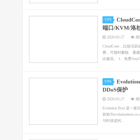
CloudC
VPS
端口/KVM/洛
2020-03-27
阅读
CloudCone，比
费，可随时删除、重建，
比极高。 1、免费AnyCast
Evolut
VPS
DDoS保护
2020-03-27
阅读
Evolution Ho
前称为evolution
与时俱进的...