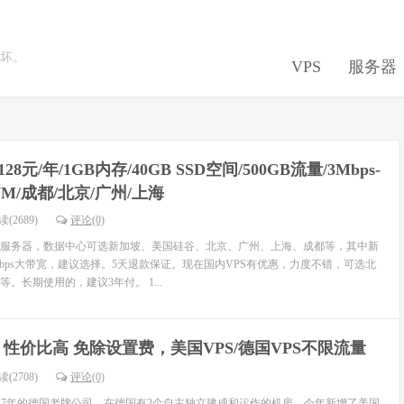
坏。
VPS
服务器
8元/年/1GB内存/40GB SSD空间/500GB流量/3Mbps-
VM/成都/北京/广州/上海
(2689)
评论(0)
服务器，数据中心可选新加坡、美国硅谷、北京、广州、上海、成都等，其中新
Mbps大带宽，建议选择。5天退款保证。现在国内VPS有优惠，力度不错，可选北
。长期使用的，建议3年付。 1...
bo：性价比高 免除设置费，美国VPS/德国VPS不限流量
(2708)
评论(0)
作了17年的德国老牌公司，在德国有2个自主独立建成和运作的机房，今年新增了美国