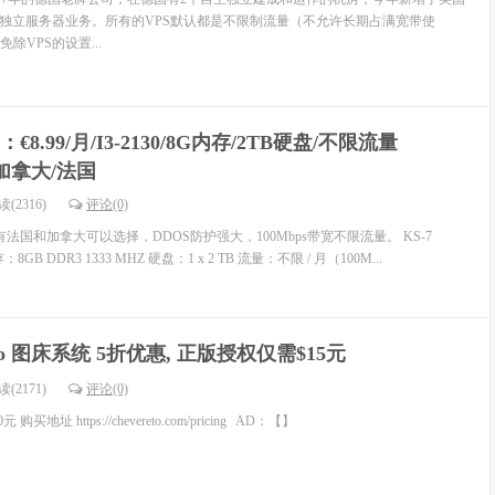
和独立服务器业务。所有的VPS默认都是不限制流量（不允许长期占满宽带使
除VPS的设置...
fi：€8.99/月/I3-2130/8G内存/2TB硬盘/不限流量
/加拿大/法国
(2316)
评论(0)
下，有法国和加拿大可以选择，DDOS防护强大，100Mbps带宽不限流量。 KS-7
 内存：8GB DDR3 1333 MHZ 硬盘：1 x 2 TB 流量：不限 / 月（100M...
reto 图床系统 5折优惠, 正版授权仅需$15元
(2171)
评论(0)
买地址 https://chevereto.com/pricing AD：【】