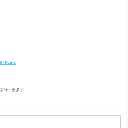
100MB.test
享到：
更多
(
)