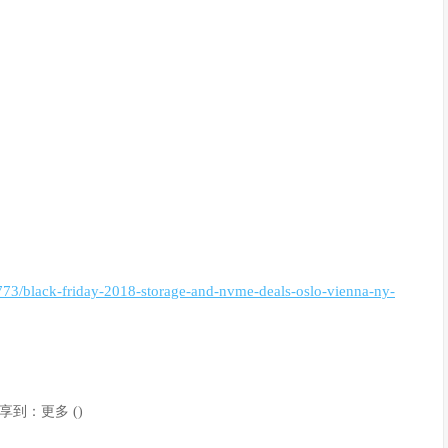
773/black-friday-2018-storage-and-nvme-deals-oslo-vienna-ny-
享到：
更多
(
)