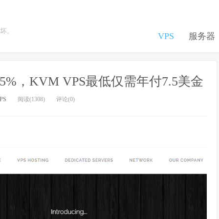
坏。
VPS
服务器
惠25%，KVM VPS最低仅需年付7.5美金
PS
阅读(1308)
评论(0)