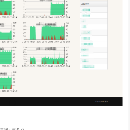
享到：
更多
(
)