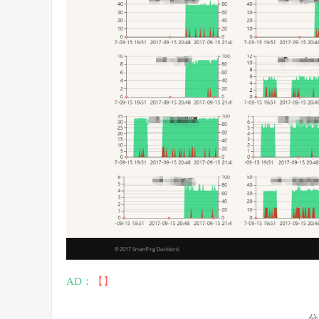
AD：
【】
分