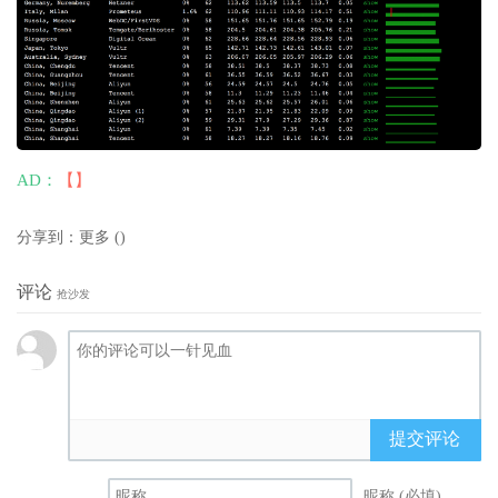
AD：
【】
分享到：
更多
(
)
评论
抢沙发
提交评论
昵称 (必填)