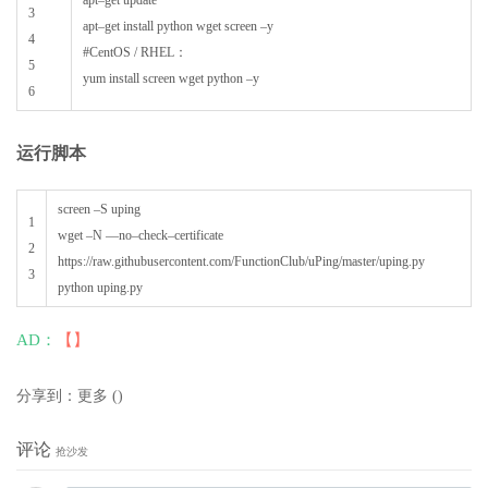
3
apt
–
get
install
python
wget
screen
–
y
4
#CentOS / RHEL：
5
yum
install
screen
wget
python
–
y
6
运行脚本
screen
–
S
uping
1
wget
–
N
—
no
–
check
–
certificate
2
https
:
/
/
raw
.githubusercontent
.com
/
FunctionClub
/
uPing
/
master
/
uping
.py
3
python
uping
.py
AD：
【】
分享到：
更多
(
)
评论
抢沙发