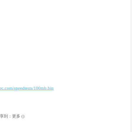
-noc.com/speedtests/100mb.bin
享到：
更多
(
)