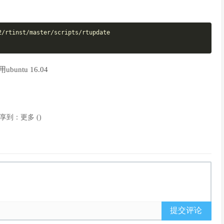
/rtinst/master/scripts/rtupdate 

buntu 16.04
享到：
更多
(
)
提交评论