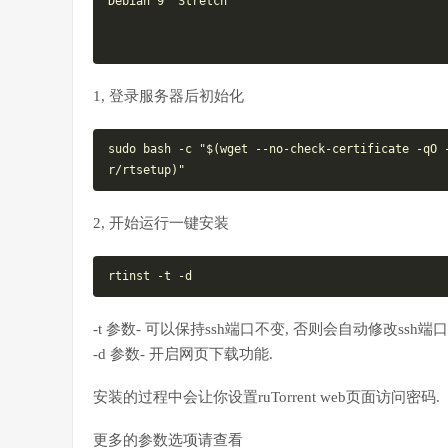
Debian 
9
"Stretch"
1, 登录服务器后初始化
sudo
 bash -c 
"$(wget --no-check-certificate -qO 
r/rtsetup)"
2, 开始运行一键安装
rtinst
-t 参数- 可以保持ssh端口不变, 否则会自动修改ssh端
-d 参数- 开启网页下载功能.
安装的过程中会让你设置ruTorrent web页面访问密码.
更多的参数选项请查看