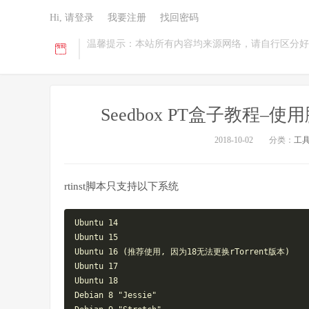
Hi, 请登录
我要注册
找回密码
温馨提示：本站所有内容均来源网络，请自行区分好
Seedbox PT盒子教程–使用脚本
2018-10-02
分类：
工
rtinst脚本只支持以下系统
Ubuntu
14
Ubuntu 
15
Ubuntu 
16
 (推荐使用, 因为
18
无法更换rTorrent版本)

Ubuntu 
17
Ubuntu 
18
Debian 
8
"Jessie"