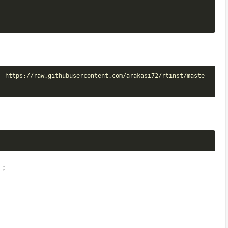
- https://raw.githubusercontent.com/arakasi72/rtinst/maste
口；