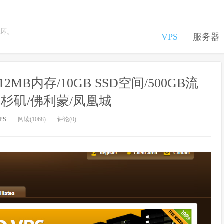
坏。
VPS
服务器
年/512MB内存/10GB SSD空间/500GB流
/洛杉矶/佛利蒙/凤凰城
PS
阅读(1068)
评论(0)