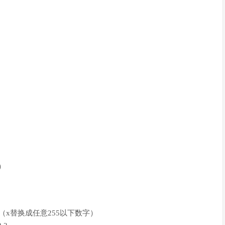
年）
1.56.x（x替换成任意255以下数字）