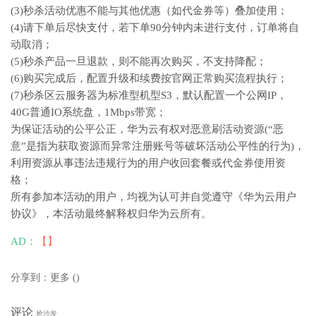
(3)秒杀活动优惠不能与其他优惠（如代金券等）叠加使用；
(4)请下单后尽快支付，若下单90分钟内未进行支付，订单将自
动取消；
(5)秒杀产品一旦退款，则不能再次购买，不支持降配；
(6)购买完成后，配置升级和续费按官网正常购买流程执行；
(7)秒杀区云服务器为标准型机型S3，默认配置一个公网IP，
40G普通IO系统盘，1Mbps带宽；
为保证活动的公平公正，华为云有权对恶意刷活动资源(“恶
意”是指为获取资源而异常注册账号等破坏活动公平性的行为)，
利用资源从事违法违规行为的用户收回套餐或代金券使用资
格；
所有参加本活动的用户，均视为认可并自觉遵守《华为云用户
协议》，本活动最终解释权归华为云所有。
AD：
【】
分享到：
更多
(
)
评论
抢沙发