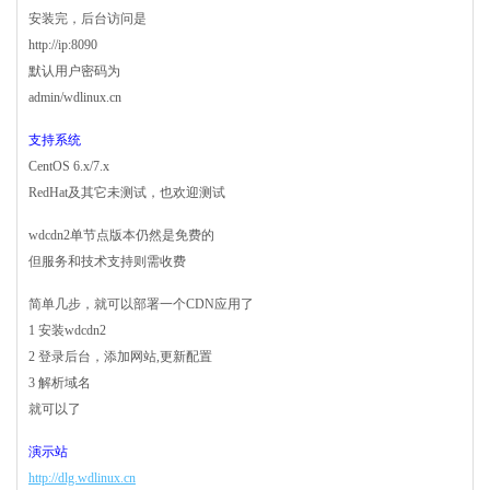
安装完，后台访问是
http://ip:8090
默认用户密码为
admin/wdlinux.cn
支持系统
CentOS 6.x/7.x
RedHat及其它未测试，也欢迎测试
wdcdn2单节点版本仍然是免费的
但服务和技术支持则需收费
简单几步，就可以部署一个CDN应用了
1 安装wdcdn2
2 登录后台，添加网站,更新配置
3 解析域名
就可以了
演示站
http://dlg.wdlinux.cn