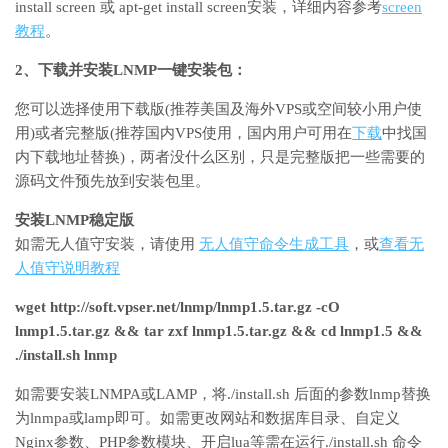
install screen 或 apt-get install screen安装，详细内容参考
screen
教程
。
2、下载并安装LNMP一键安装包：
您可以选择使用下载版(推荐美国及海外VPS或空间较小用户使
用)或者完整版(推荐国内VPS使用，国内用户可用在
下载
中找国
内下载地址替换)，两者没什么区别，只是完整版把一些需要的
源码文件预先放到安装包里。
安装LNMP稳定版
如需无人值守安装，请使用
无人值守命令生成工具
，或
查看无
人值守说明教程
wget http://soft.vpser.net/lnmp/lnmp1.5.tar.gz -cO
lnmp1.5.tar.gz && tar zxf lnmp1.5.tar.gz && cd lnmp1.5 &&
./install.sh lnmp
如需要安装LNMPA或LAMP，将./install.sh 后面的参数lnmp替换
为lnmpa或lamp即可。如需更改网站和数据库目录、自定义
Nginx参数、PHP参数模块、开启lua等需在运行./install.sh 命令