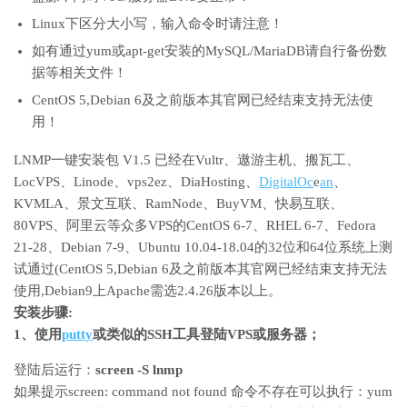
Linux下区分大小写，输入命令时请注意！
如有通过yum或apt-get安装的MySQL/MariaDB请自行备份数
据等相关文件！
CentOS 5,Debian 6及之前版本其官网已经结束支持无法使
用！
LNMP一键安装包 V1.5 已经在Vultr、遨游主机、搬瓦工、
LocVPS、Linode、vps2ez、DiaHosting、
DigitalOc
e
an
、
KVMLA、景文互联、RamNode、BuyVM、快易互联、
80VPS、阿里云等众多VPS的CentOS 6-7、RHEL 6-7、Fedora
21-28、Debian 7-9、Ubuntu 10.04-18.04的32位和64位系统上测
试通过(CentOS 5,Debian 6及之前版本其官网已经结束支持无法
使用,Debian9上Apache需选2.4.26版本以上。
安装步骤:
1、使用
putty
或类似的SSH工具登陆VPS或服务器；
登陆后运行：
screen -S lnmp
如果提示screen: command not found 命令不存在可以执行：yum